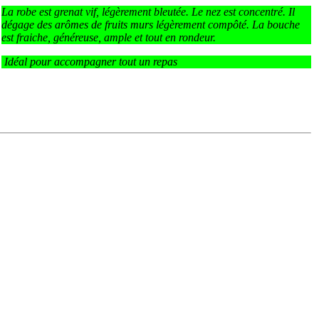
La robe est grenat vif, légèrement bleutée. Le nez est concentré. Il
dégage des arômes de fruits murs légèrement compôté. La bouche
est fraiche, généreuse, ample et tout en rondeur.
Idéal pour accompagner tout un repas