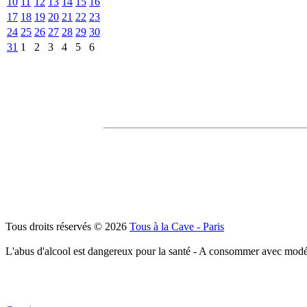
10
11
12
13
14
15
16
17
18
19
20
21
22
23
24
25
26
27
28
29
30
31
1
2
3
4
5
6
Tous droits réservés © 2026
Tous à la Cave - Paris
L'abus d'alcool est dangereux pour la santé - A consommer avec modé