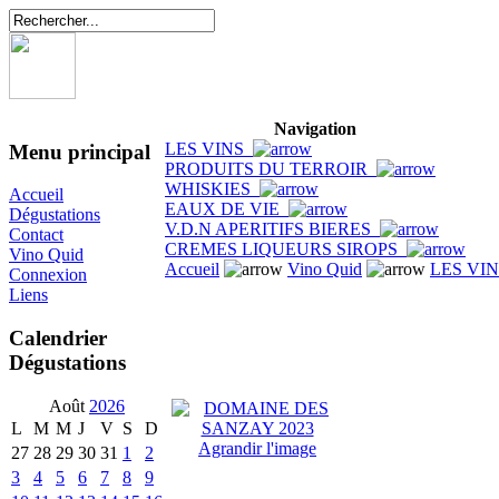
Navigation
LES VINS
Menu principal
PRODUITS DU TERROIR
WHISKIES
Accueil
EAUX DE VIE
Dégustations
V.D.N APERITIFS BIERES
Contact
CREMES LIQUEURS SIROPS
Vino Quid
Accueil
Vino Quid
LES VI
Connexion
Liens
Calendrier
Dégustations
Août
2026
L
M
M
J
V
S
D
Agrandir l'image
27
28
29
30
31
1
2
3
4
5
6
7
8
9