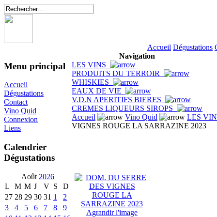
Accueil
Dégustations
Navigation
LES VINS
Menu principal
PRODUITS DU TERROIR
WHISKIES
Accueil
EAUX DE VIE
Dégustations
V.D.N APERITIFS BIERES
Contact
CREMES LIQUEURS SIROPS
Vino Quid
Accueil
Vino Quid
LES VI
Connexion
VIGNES ROUGE LA SARRAZINE 2023
Liens
Calendrier
Dégustations
Août
2026
L
M
M
J
V
S
D
27
28
29
30
31
1
2
3
4
5
6
7
8
9
Agrandir l'image