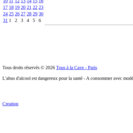
10
11
12
13
14
15
16
17
18
19
20
21
22
23
24
25
26
27
28
29
30
31
1
2
3
4
5
6
Tous droits réservés © 2026
Tous à la Cave - Paris
L'abus d'alcool est dangereux pour la santé - A consommer avec modé
Creation