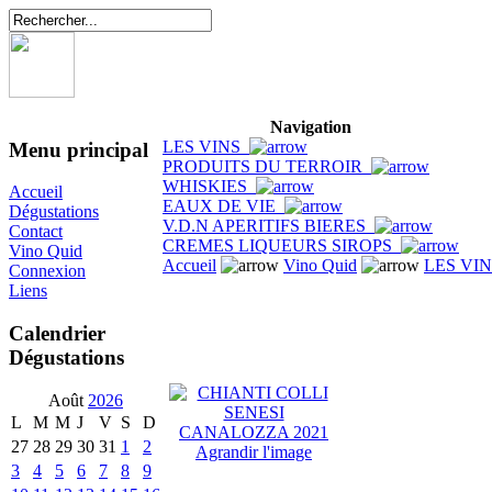
Navigation
LES VINS
Menu principal
PRODUITS DU TERROIR
WHISKIES
Accueil
EAUX DE VIE
Dégustations
V.D.N APERITIFS BIERES
Contact
CREMES LIQUEURS SIROPS
Vino Quid
Accueil
Vino Quid
LES VI
Connexion
Liens
Calendrier
Dégustations
Août
2026
L
M
M
J
V
S
D
27
28
29
30
31
1
2
Agrandir l'image
3
4
5
6
7
8
9