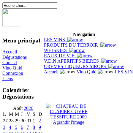
Navigation
LES VINS
Menu principal
PRODUITS DU TERROIR
WHISKIES
Accueil
EAUX DE VIE
Dégustations
V.D.N APERITIFS BIERES
Contact
CREMES LIQUEURS SIROPS
Vino Quid
Accueil
Vino Quid
LES VI
Connexion
Liens
Calendrier
Dégustations
Août
2026
L
M
M
J
V
S
D
27
28
29
30
31
1
2
Agrandir l'image
3
4
5
6
7
8
9