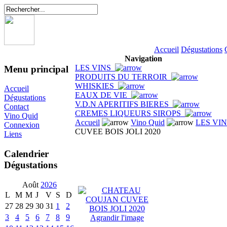
Accueil
Dégustations
Navigation
LES VINS
Menu principal
PRODUITS DU TERROIR
WHISKIES
Accueil
EAUX DE VIE
Dégustations
V.D.N APERITIFS BIERES
Contact
CREMES LIQUEURS SIROPS
Vino Quid
Accueil
Vino Quid
LES VI
Connexion
CUVEE BOIS JOLI 2020
Liens
Calendrier
Dégustations
Août
2026
L
M
M
J
V
S
D
27
28
29
30
31
1
2
3
4
5
6
7
8
9
Agrandir l'image