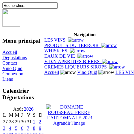
Navigation
LES VINS
Menu principal
PRODUITS DU TERROIR
WHISKIES
Accueil
EAUX DE VIE
Dégustations
V.D.N APERITIFS BIERES
Contact
CREMES LIQUEURS SIROPS
Vino Quid
Accueil
Vino Quid
LES VI
Connexion
Liens
Calendrier
Dégustations
Août
2026
L
M
M
J
V
S
D
27
28
29
30
31
1
2
Agrandir l'image
3
4
5
6
7
8
9