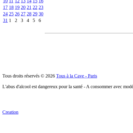
10
11
12
13
14
15
16
17
18
19
20
21
22
23
24
25
26
27
28
29
30
31
1
2
3
4
5
6
Tous droits réservés © 2026
Tous à la Cave - Paris
L'abus d'alcool est dangereux pour la santé - A consommer avec modé
Creation