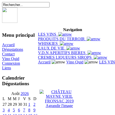
Navigation
LES VINS
Menu principal
PRODUITS DU TERROIR
WHISKIES
Accueil
EAUX DE VIE
Dégustations
V.D.N APERITIFS BIERES
Contact
CREMES LIQUEURS SIROPS
Vino Quid
Accueil
Vino Quid
LES VI
Connexion
Liens
Calendrier
Dégustations
Août
2026
L
M
M
J
V
S
D
27
28
29
30
31
1
2
Agrandir l'image
3
4
5
6
7
8
9