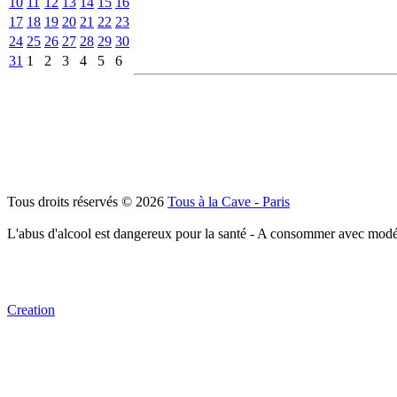
10
11
12
13
14
15
16
17
18
19
20
21
22
23
24
25
26
27
28
29
30
31
1
2
3
4
5
6
Tous droits réservés © 2026
Tous à la Cave - Paris
L'abus d'alcool est dangereux pour la santé - A consommer avec modé
Creation