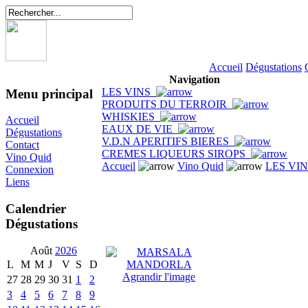
Accueil
Dégustations
Navigation
LES VINS
Menu principal
PRODUITS DU TERROIR
WHISKIES
Accueil
EAUX DE VIE
Dégustations
V.D.N APERITIFS BIERES
Contact
CREMES LIQUEURS SIROPS
Vino Quid
Accueil
Vino Quid
LES VI
Connexion
Liens
Calendrier
Dégustations
Août
2026
L
M
M
J
V
S
D
Agrandir l'image
27
28
29
30
31
1
2
3
4
5
6
7
8
9