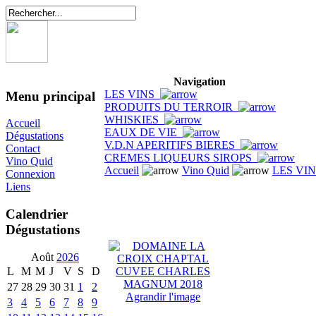
Navigation
LES VINS
Menu principal
PRODUITS DU TERROIR
WHISKIES
Accueil
EAUX DE VIE
Dégustations
V.D.N APERITIFS BIERES
Contact
CREMES LIQUEURS SIROPS
Vino Quid
Accueil
Vino Quid
LES VI
Connexion
Liens
Calendrier
Dégustations
Août
2026
L
M
M
J
V
S
D
27
28
29
30
31
1
2
Agrandir l'image
3
4
5
6
7
8
9