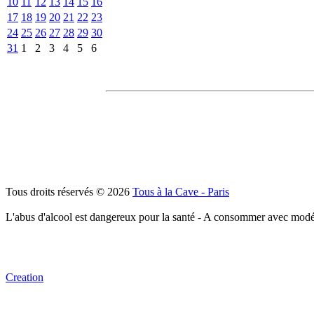
10
11
12
13
14
15
16
17
18
19
20
21
22
23
24
25
26
27
28
29
30
31
1
2
3
4
5
6
Tous droits réservés © 2026
Tous à la Cave - Paris
L'abus d'alcool est dangereux pour la santé - A consommer avec modé
Creation