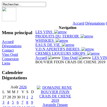
Accueil
Dégustations
Navigation
LES VINS
Menu principal
PRODUITS DU TERROIR
WHISKIES
Accueil
EAUX DE VIE
Dégustations
V.D.N APERITIFS BIERES
Contact
CREMES LIQUEURS SIROPS
Vino Quid
Accueil
Vino Quid
LES VI
Connexion
BOUVIER FIXIN CRAIS DE CHENE 2019
Liens
Calendrier
Dégustations
Août
2026
L
M
M
J
V
S
D
27
28
29
30
31
1
2
3
4
5
6
7
8
9
Agrandir l'image