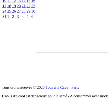
10
11
12
13
14
15
16
17
18
19
20
21
22
23
24
25
26
27
28
29
30
31
1
2
3
4
5
6
Tous droits réservés © 2026
Tous à la Cave - Paris
L'abus d'alcool est dangereux pour la santé - A consommer avec modé