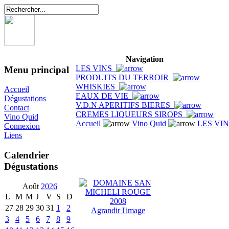
Navigation
LES VINS
Menu principal
PRODUITS DU TERROIR
WHISKIES
Accueil
EAUX DE VIE
Dégustations
V.D.N APERITIFS BIERES
Contact
CREMES LIQUEURS SIROPS
Vino Quid
Accueil
Vino Quid
LES VI
Connexion
Liens
Calendrier
Dégustations
Août
2026
L
M
M
J
V
S
D
27
28
29
30
31
1
2
Agrandir l'image
3
4
5
6
7
8
9