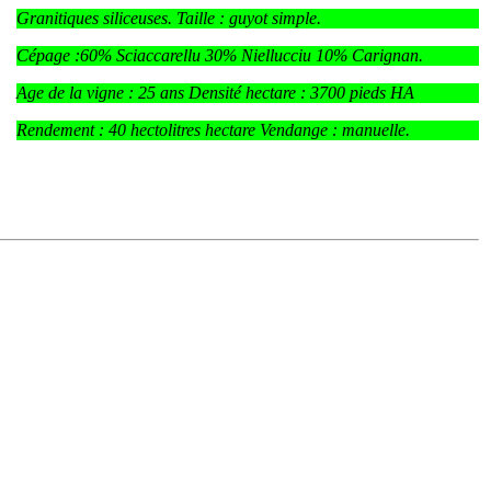
Granitiques siliceuses. Taille : guyot simple.
Cépage :60% Sciaccarellu 30% Niellucciu 10% Carignan.
Age de la vigne : 25 ans Densité hectare : 3700 pieds HA
Rendement : 40 hectolitres hectare Vendange : manuelle.