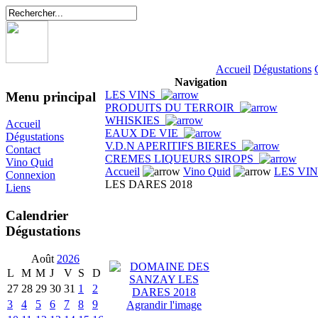
Accueil
Dégustations
Navigation
LES VINS
Menu principal
PRODUITS DU TERROIR
WHISKIES
Accueil
EAUX DE VIE
Dégustations
V.D.N APERITIFS BIERES
Contact
CREMES LIQUEURS SIROPS
Vino Quid
Accueil
Vino Quid
LES VI
Connexion
LES DARES 2018
Liens
Calendrier
Dégustations
Août
2026
L
M
M
J
V
S
D
27
28
29
30
31
1
2
3
4
5
6
7
8
9
Agrandir l'image