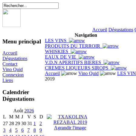
Accueil
Dégustations
Navigation
LES VINS
Menu principal
PRODUITS DU TERROIR
WHISKIES
Accueil
EAUX DE VIE
Dégustations
V.D.N APERITIFS BIERES
Contact
CREMES LIQUEURS SIROPS
Vino Quid
Accueil
Vino Quid
LES VI
Connexion
2019
Liens
Calendrier
Dégustations
Août
2026
L
M
M
J
V
S
D
27
28
29
30
31
1
2
Agrandir l'image
3
4
5
6
7
8
9