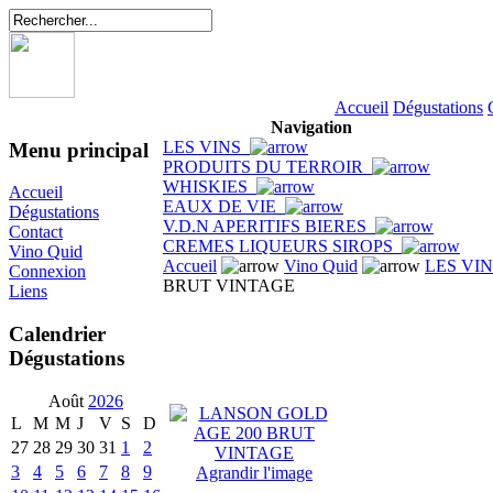
Accueil
Dégustations
Navigation
LES VINS
Menu principal
PRODUITS DU TERROIR
WHISKIES
Accueil
EAUX DE VIE
Dégustations
V.D.N APERITIFS BIERES
Contact
CREMES LIQUEURS SIROPS
Vino Quid
Accueil
Vino Quid
LES VI
Connexion
BRUT VINTAGE
Liens
Calendrier
Dégustations
Août
2026
L
M
M
J
V
S
D
27
28
29
30
31
1
2
3
4
5
6
7
8
9
Agrandir l'image