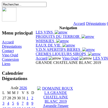
Accueil
Dégustations
Navigation
LES VINS
Menu principal
PRODUITS DU TERROIR
WHISKIES
Accueil
EAUX DE VIE
Dégustations
V.D.N APERITIFS BIERES
Contact
CREMES LIQUEURS SIROPS
Vino Quid
Accueil
Vino Quid
LES VI
Connexion
GRANDE CHATELAINE BLANC 2019
Liens
Calendrier
Dégustations
Août
2026
L
M
M
J
V
S
D
27
28
29
30
31
1
2
3
4
5
6
7
8
9
Agrandir l'image