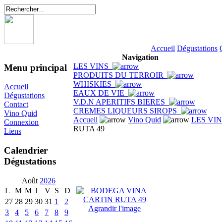
Accueil
Dégustations
Navigation
LES VINS
Menu principal
PRODUITS DU TERROIR
WHISKIES
Accueil
EAUX DE VIE
Dégustations
V.D.N APERITIFS BIERES
Contact
CREMES LIQUEURS SIROPS
Vino Quid
Accueil
Vino Quid
LES VI
Connexion
RUTA 49
Liens
Calendrier
Dégustations
Août
2026
L
M
M
J
V
S
D
27
28
29
30
31
1
2
Agrandir l'image
3
4
5
6
7
8
9