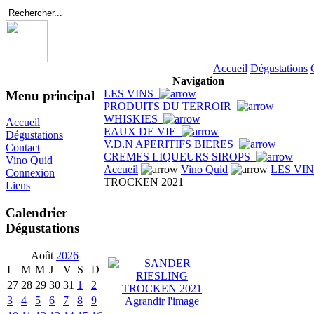
Accueil
Dégustations
Navigation
LES VINS
Menu principal
PRODUITS DU TERROIR
WHISKIES
Accueil
EAUX DE VIE
Dégustations
V.D.N APERITIFS BIERES
Contact
CREMES LIQUEURS SIROPS
Vino Quid
Accueil
Vino Quid
LES VI
Connexion
TROCKEN 2021
Liens
Calendrier
Dégustations
Août
2026
L
M
M
J
V
S
D
27
28
29
30
31
1
2
3
4
5
6
7
8
9
Agrandir l'image