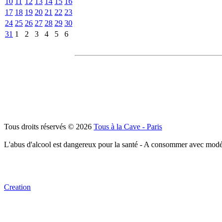
10
11
12
13
14
15
16
17
18
19
20
21
22
23
24
25
26
27
28
29
30
31
1
2
3
4
5
6
Tous droits réservés © 2026
Tous à la Cave - Paris
L'abus d'alcool est dangereux pour la santé - A consommer avec modé
Creation