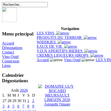
Navigation
LES VINS
Menu principal
PRODUITS DU TERROIR
WHISKIES
Accueil
EAUX DE VIE
Dégustations
V.D.N APERITIFS BIERES
Contact
CREMES LIQUEURS SIROPS
Vino Quid
Accueil
Vino Quid
LES VI
Connexion
Liens
Calendrier
Dégustations
Août
2026
L
M
M
J
V
S
D
27
28
29
30
31
1
2
Agrandir l'image
3
4
5
6
7
8
9