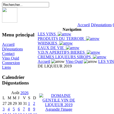
Accueil
Dégustations
Navigation
LES VINS
Menu principal
PRODUITS DU TERROIR
WHISKIES
Accueil
EAUX DE VIE
Dégustations
V.D.N APERITIFS BIERES
Contact
CREMES LIQUEURS SIROPS
Vino Quid
Accueil
Vino Quid
LES VI
Connexion
DE LIQUEUR 2019
Liens
Calendrier
Dégustations
Août
2026
L
M
M
J
V
S
D
27
28
29
30
31
1
2
3
4
5
6
7
8
9
Agrandir l'image