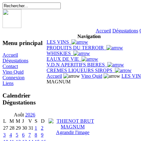
Accueil
Dégustations
Navigation
LES VINS
Menu principal
PRODUITS DU TERROIR
WHISKIES
Accueil
EAUX DE VIE
Dégustations
V.D.N APERITIFS BIERES
Contact
CREMES LIQUEURS SIROPS
Vino Quid
Accueil
Vino Quid
LES VI
Connexion
MAGNUM
Liens
Calendrier
Dégustations
Août
2026
L
M
M
J
V
S
D
27
28
29
30
31
1
2
Agrandir l'image
3
4
5
6
7
8
9