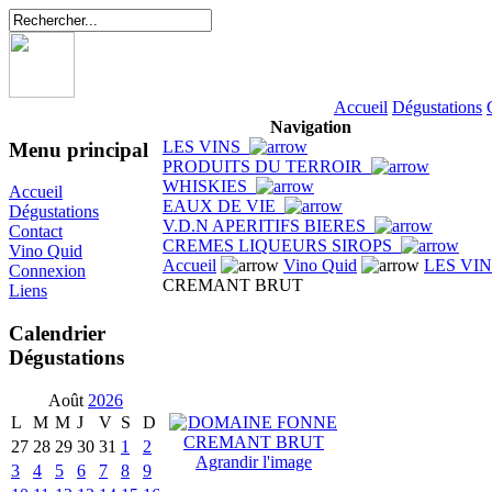
Accueil
Dégustations
Navigation
LES VINS
Menu principal
PRODUITS DU TERROIR
WHISKIES
Accueil
EAUX DE VIE
Dégustations
V.D.N APERITIFS BIERES
Contact
CREMES LIQUEURS SIROPS
Vino Quid
Accueil
Vino Quid
LES VI
Connexion
CREMANT BRUT
Liens
Calendrier
Dégustations
Août
2026
L
M
M
J
V
S
D
27
28
29
30
31
1
2
Agrandir l'image
3
4
5
6
7
8
9