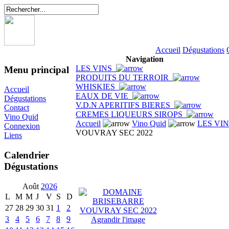
Accueil
Dégustations
Navigation
LES VINS
Menu principal
PRODUITS DU TERROIR
WHISKIES
Accueil
EAUX DE VIE
Dégustations
V.D.N APERITIFS BIERES
Contact
CREMES LIQUEURS SIROPS
Vino Quid
Accueil
Vino Quid
LES VI
Connexion
VOUVRAY SEC 2022
Liens
Calendrier
Dégustations
Août
2026
L
M
M
J
V
S
D
27
28
29
30
31
1
2
3
4
5
6
7
8
9
Agrandir l'image