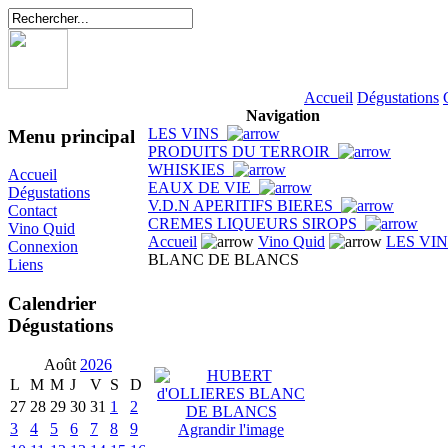
Accueil
Dégustations
Navigation
LES VINS
Menu principal
PRODUITS DU TERROIR
WHISKIES
Accueil
EAUX DE VIE
Dégustations
V.D.N APERITIFS BIERES
Contact
CREMES LIQUEURS SIROPS
Vino Quid
Accueil
Vino Quid
LES VI
Connexion
BLANC DE BLANCS
Liens
Calendrier
Dégustations
Août
2026
L
M
M
J
V
S
D
27
28
29
30
31
1
2
3
4
5
6
7
8
9
Agrandir l'image