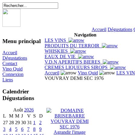
Accueil
Dégustations
Navigation
LES VINS
Menu principal
PRODUITS DU TERROIR
WHISKIES
Accueil
EAUX DE VIE
Dégustations
V.D.N APERITIFS BIERES
Contact
CREMES LIQUEURS SIROPS
Vino Quid
Accueil
Vino Quid
LES VI
Connexion
VOUVRAY DEMI SEC 1976
Liens
Calendrier
Dégustations
Août
2026
L
M
M
J
V
S
D
27
28
29
30
31
1
2
3
4
5
6
7
8
9
Agrandir l'image