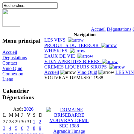
Accueil
Dégustations
Navigation
LES VINS
Menu principal
PRODUITS DU TERROIR
WHISKIES
Accueil
EAUX DE VIE
Dégustations
V.D.N APERITIFS BIERES
Contact
CREMES LIQUEURS SIROPS
Vino Quid
Accueil
Vino Quid
LES VI
Connexion
VOUVRAY DEMI-SEC 1988
Liens
Calendrier
Dégustations
Août
2026
L
M
M
J
V
S
D
27
28
29
30
31
1
2
3
4
5
6
7
8
9
Agrandir l'image