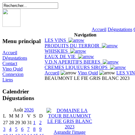
Accueil
Dégustations
Navigation
LES VINS
Menu principal
PRODUITS DU TERROIR
WHISKIES
Accueil
EAUX DE VIE
Dégustations
V.D.N APERITIFS BIERES
Contact
CREMES LIQUEURS SIROPS
Vino Quid
Accueil
Vino Quid
LES VI
Connexion
BEAUMONT LE FIE GRIS BLANC 2023
Liens
Calendrier
Dégustations
Août
2026
L
M
M
J
V
S
D
27
28
29
30
31
1
2
3
4
5
6
7
8
9
Agrandir l'image