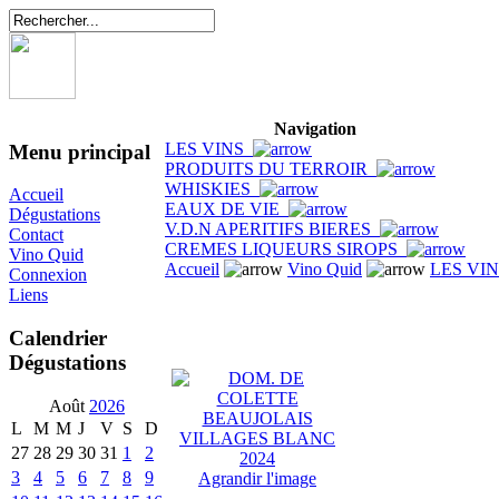
Navigation
LES VINS
Menu principal
PRODUITS DU TERROIR
WHISKIES
Accueil
EAUX DE VIE
Dégustations
V.D.N APERITIFS BIERES
Contact
CREMES LIQUEURS SIROPS
Vino Quid
Accueil
Vino Quid
LES VI
Connexion
Liens
Calendrier
Dégustations
Août
2026
L
M
M
J
V
S
D
27
28
29
30
31
1
2
3
4
5
6
7
8
9
Agrandir l'image