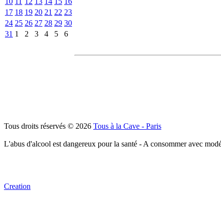
10
11
12
13
14
15
16
17
18
19
20
21
22
23
24
25
26
27
28
29
30
31
1
2
3
4
5
6
Tous droits réservés © 2026
Tous à la Cave - Paris
L'abus d'alcool est dangereux pour la santé - A consommer avec modé
Creation