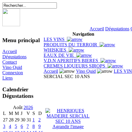
Accueil
Dégustations
Navigation
LES VINS
Menu principal
PRODUITS DU TERROIR
WHISKIES
Accueil
EAUX DE VIE
Dégustations
V.D.N APERITIFS BIERES
Contact
CREMES LIQUEURS SIROPS
Vino Quid
Accueil
Vino Quid
LES VI
Connexion
SERCIAL SEC 10 ANS
Liens
Calendrier
Dégustations
Août
2026
L
M
M
J
V
S
D
27
28
29
30
31
1
2
3
4
5
6
7
8
9
Agrandir l'image