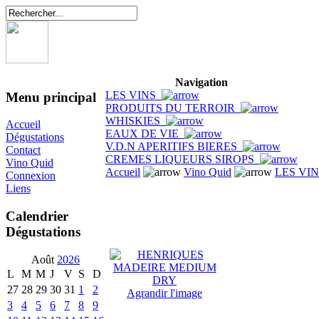
Navigation
LES VINS
Menu principal
PRODUITS DU TERROIR
WHISKIES
Accueil
EAUX DE VIE
Dégustations
V.D.N APERITIFS BIERES
Contact
CREMES LIQUEURS SIROPS
Vino Quid
Accueil
Vino Quid
LES VI
Connexion
Liens
Calendrier
Dégustations
Août
2026
L
M
M
J
V
S
D
27
28
29
30
31
1
2
Agrandir l'image
3
4
5
6
7
8
9