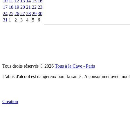
10
11
12
13
14
15
16
17
18
19
20
21
22
23
24
25
26
27
28
29
30
31
1
2
3
4
5
6
Tous droits réservés © 2026
Tous à la Cave - Paris
L'abus d'alcool est dangereux pour la santé - A consommer avec modé
Creation