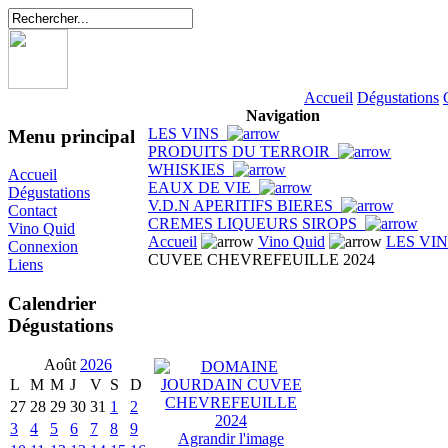
Accueil
Dégustations
Navigation
LES VINS
Menu principal
PRODUITS DU TERROIR
WHISKIES
Accueil
EAUX DE VIE
Dégustations
V.D.N APERITIFS BIERES
Contact
CREMES LIQUEURS SIROPS
Vino Quid
Accueil
Vino Quid
LES VI
Connexion
CUVEE CHEVREFEUILLE 2024
Liens
Calendrier
Dégustations
Août
2026
L
M
M
J
V
S
D
27
28
29
30
31
1
2
3
4
5
6
7
8
9
Agrandir l'image