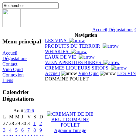
Accueil
Dégustations
Navigation
LES VINS
Menu principal
PRODUITS DU TERROIR
WHISKIES
Accueil
EAUX DE VIE
Dégustations
V.D.N APERITIFS BIERES
Contact
CREMES LIQUEURS SIROPS
Vino Quid
Accueil
Vino Quid
LES VI
Connexion
DOMAINE POULET
Liens
Calendrier
Dégustations
Août
2026
L
M
M
J
V
S
D
27
28
29
30
31
1
2
3
4
5
6
7
8
9
Agrandir l'image