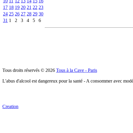
10
11
12
13
14
15
16
17
18
19
20
21
22
23
24
25
26
27
28
29
30
31
1
2
3
4
5
6
Tous droits réservés © 2026
Tous à la Cave - Paris
L'abus d'alcool est dangereux pour la santé - A consommer avec modé
Creation