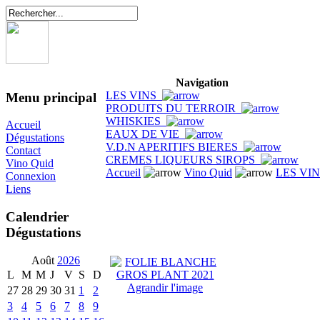
Navigation
LES VINS
Menu principal
PRODUITS DU TERROIR
WHISKIES
Accueil
EAUX DE VIE
Dégustations
V.D.N APERITIFS BIERES
Contact
CREMES LIQUEURS SIROPS
Vino Quid
Accueil
Vino Quid
LES VI
Connexion
Liens
Calendrier
Dégustations
Août
2026
L
M
M
J
V
S
D
Agrandir l'image
27
28
29
30
31
1
2
3
4
5
6
7
8
9