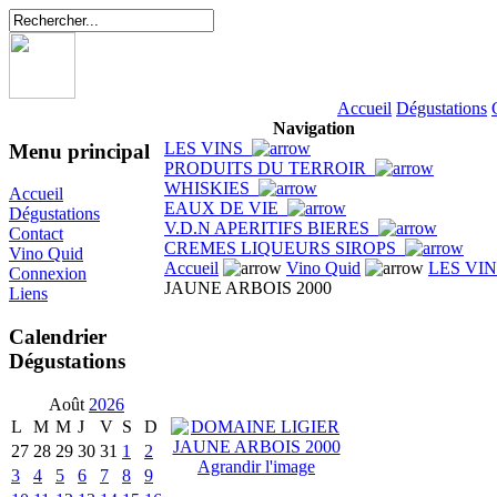
Accueil
Dégustations
Navigation
LES VINS
Menu principal
PRODUITS DU TERROIR
WHISKIES
Accueil
EAUX DE VIE
Dégustations
V.D.N APERITIFS BIERES
Contact
CREMES LIQUEURS SIROPS
Vino Quid
Accueil
Vino Quid
LES VI
Connexion
JAUNE ARBOIS 2000
Liens
Calendrier
Dégustations
Août
2026
L
M
M
J
V
S
D
27
28
29
30
31
1
2
Agrandir l'image
3
4
5
6
7
8
9