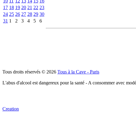
10
11
12
13
14
15
16
17
18
19
20
21
22
23
24
25
26
27
28
29
30
31
1
2
3
4
5
6
Tous droits réservés © 2026
Tous à la Cave - Paris
L'abus d'alcool est dangereux pour la santé - A consommer avec modé
Creation