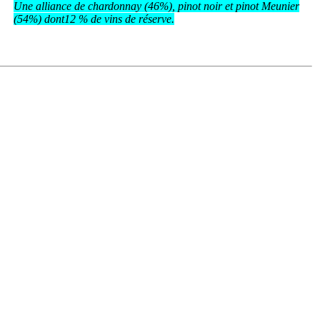
Une alliance de chardonnay (46%), pinot noir et pinot Meunier
(54%) dont12 % de vins de réserve.