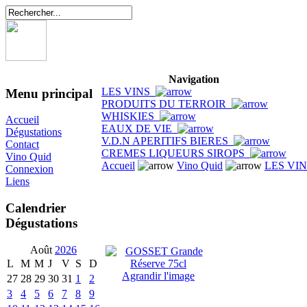
Navigation
LES VINS
Menu principal
PRODUITS DU TERROIR
WHISKIES
Accueil
EAUX DE VIE
Dégustations
V.D.N APERITIFS BIERES
Contact
CREMES LIQUEURS SIROPS
Vino Quid
Accueil
Vino Quid
LES VI
Connexion
Liens
Calendrier
Dégustations
Août
2026
L
M
M
J
V
S
D
Agrandir l'image
27
28
29
30
31
1
2
3
4
5
6
7
8
9