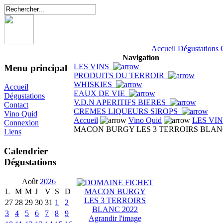
Accueil
Dégustations
Navigation
LES VINS
Menu principal
PRODUITS DU TERROIR
WHISKIES
Accueil
EAUX DE VIE
Dégustations
V.D.N APERITIFS BIERES
Contact
CREMES LIQUEURS SIROPS
Vino Quid
Accueil
Vino Quid
LES VI
Connexion
MACON BURGY LES 3 TERROIRS BLANC
Liens
Calendrier
Dégustations
Août
2026
L
M
M
J
V
S
D
27
28
29
30
31
1
2
3
4
5
6
7
8
9
Agrandir l'image