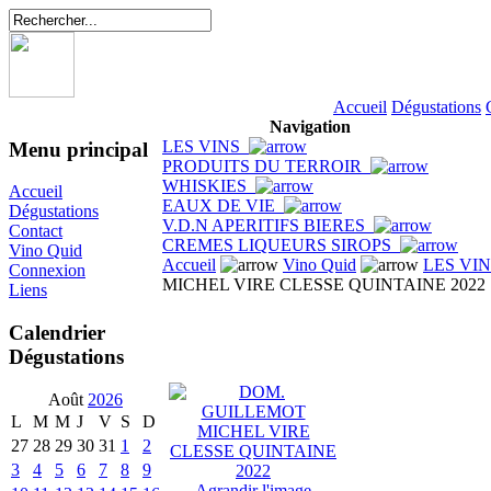
Accueil
Dégustations
Navigation
LES VINS
Menu principal
PRODUITS DU TERROIR
WHISKIES
Accueil
EAUX DE VIE
Dégustations
V.D.N APERITIFS BIERES
Contact
CREMES LIQUEURS SIROPS
Vino Quid
Accueil
Vino Quid
LES VI
Connexion
MICHEL VIRE CLESSE QUINTAINE 2022
Liens
Calendrier
Dégustations
Août
2026
L
M
M
J
V
S
D
27
28
29
30
31
1
2
3
4
5
6
7
8
9
Agrandir l'image