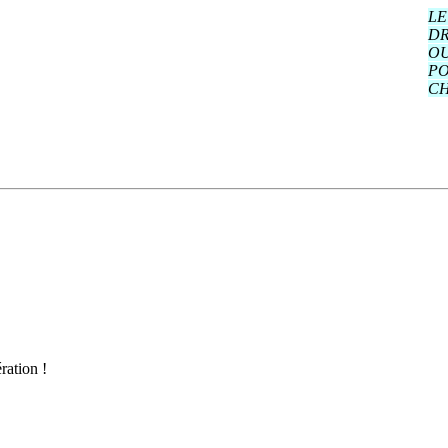
LE
DR
OU
PO
CH
ration !