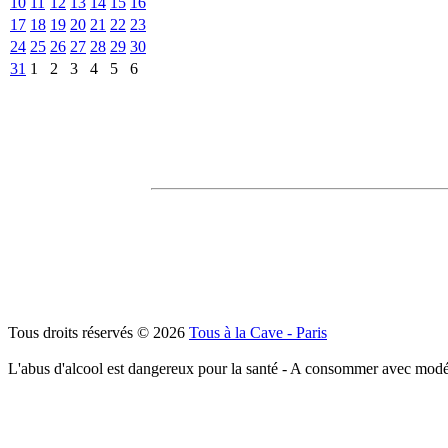
10
11
12
13
14
15
16
17
18
19
20
21
22
23
24
25
26
27
28
29
30
31
1
2
3
4
5
6
Tous droits réservés © 2026
Tous à la Cave - Paris
L'abus d'alcool est dangereux pour la santé - A consommer avec modé