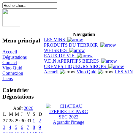
Navigation
LES VINS
Menu principal
PRODUITS DU TERROIR
WHISKIES
Accueil
EAUX DE VIE
Dégustations
V.D.N APERITIFS BIERES
Contact
CREMES LIQUEURS SIROPS
Vino Quid
Accueil
Vino Quid
LES VI
Connexion
Liens
Calendrier
Dégustations
Août
2026
L
M
M
J
V
S
D
27
28
29
30
31
1
2
Agrandir l'image
3
4
5
6
7
8
9