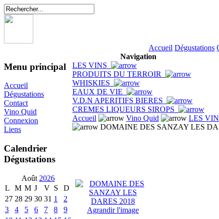
Accueil
Dégustations
Navigation
LES VINS
Menu principal
PRODUITS DU TERROIR
WHISKIES
Accueil
EAUX DE VIE
Dégustations
V.D.N APERITIFS BIERES
Contact
CREMES LIQUEURS SIROPS
Vino Quid
Accueil
Vino Quid
LES VI
Connexion
DOMAINE DES SANZAY LES DAR
Liens
Calendrier
Dégustations
Août
2026
L
M
M
J
V
S
D
27
28
29
30
31
1
2
3
4
5
6
7
8
9
Agrandir l'image