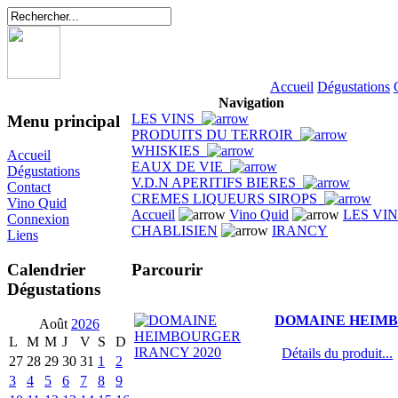
Accueil
Dégustations
Navigation
LES VINS
Menu principal
PRODUITS DU TERROIR
WHISKIES
Accueil
EAUX DE VIE
Dégustations
V.D.N APERITIFS BIERES
Contact
CREMES LIQUEURS SIROPS
Vino Quid
Accueil
Vino Quid
LES VI
Connexion
CHABLISIEN
IRANCY
Liens
Parcourir
Calendrier
Dégustations
DOMAINE HEIMB
Août
2026
L
M
M
J
V
S
D
Détails du produit...
27
28
29
30
31
1
2
3
4
5
6
7
8
9