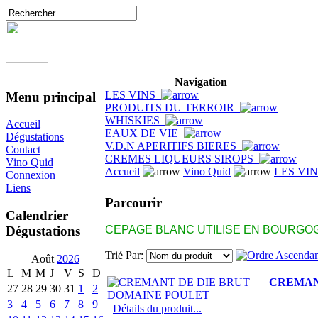
Navigation
LES VINS
Menu principal
PRODUITS DU TERROIR
WHISKIES
Accueil
EAUX DE VIE
Dégustations
V.D.N APERITIFS BIERES
Contact
CREMES LIQUEURS SIROPS
Vino Quid
Accueil
Vino Quid
LES VI
Connexion
Liens
Parcourir
Calendrier
Dégustations
CEPAGE BLANC UTILISE EN BOURGOG
Trié Par:
Août
2026
L
M
M
J
V
S
D
CREMAN
27
28
29
30
31
1
2
3
4
5
6
7
8
9
Détails du produit...