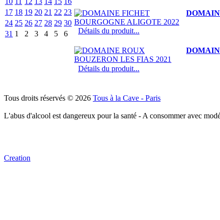
10
11
12
13
14
15
16
17
18
19
20
21
22
23
DOMAIN
24
25
26
27
28
29
30
Détails du produit...
31
1
2
3
4
5
6
DOMAINE
Détails du produit...
Tous droits réservés © 2026
Tous à la Cave - Paris
L'abus d'alcool est dangereux pour la santé - A consommer avec modé
Creation