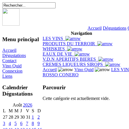
Accueil
Dégustations
Navigation
LES VINS
Menu principal
PRODUITS DU TERROIR
WHISKIES
Accueil
EAUX DE VIE
Dégustations
V.D.N APERITIFS BIERES
Contact
CREMES LIQUEURS SIROPS
Vino Quid
Accueil
Vino Quid
LES VI
Connexion
ROSSO CONERO
Liens
Parcourir
Calendrier
Dégustations
Cette catégorie est actuellement vide.
Août
2026
L
M
M
J
V
S
D
27
28
29
30
31
1
2
3
4
5
6
7
8
9