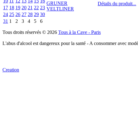
10
11
12
13
14
15
16
Détails du produit...
17
18
19
20
21
22
23
24
25
26
27
28
29
30
31
1
2
3
4
5
6
Tous droits réservés © 2026
Tous à la Cave - Paris
L'abus d'alcool est dangereux pour la santé - A consommer avec modé
Creation