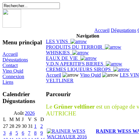
Accueil
Dégustations
Navigation
LES VINS
Menu principal
PRODUITS DU TERROIR
WHISKIES
Accueil
EAUX DE VIE
Dégustations
V.D.N APERITIFS BIERES
Contact
CREMES LIQUEURS SIROPS
Vino Quid
Accueil
Vino Quid
LES VI
Connexion
VELTLINER
Liens
Parcourir
Calendrier
Dégustations
Le
Grüner veltliner
est un cépage de
AUTRICHE
Août
2026
L
M
M
J
V
S
D
27
28
29
30
31
1
2
RAINER WESS W
3
4
5
6
7
8
9