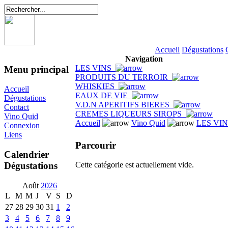
Accueil
Dégustations
Navigation
LES VINS
Menu principal
PRODUITS DU TERROIR
WHISKIES
Accueil
EAUX DE VIE
Dégustations
V.D.N APERITIFS BIERES
Contact
CREMES LIQUEURS SIROPS
Vino Quid
Accueil
Vino Quid
LES VI
Connexion
Liens
Parcourir
Calendrier
Dégustations
Cette catégorie est actuellement vide.
Août
2026
L
M
M
J
V
S
D
27
28
29
30
31
1
2
3
4
5
6
7
8
9