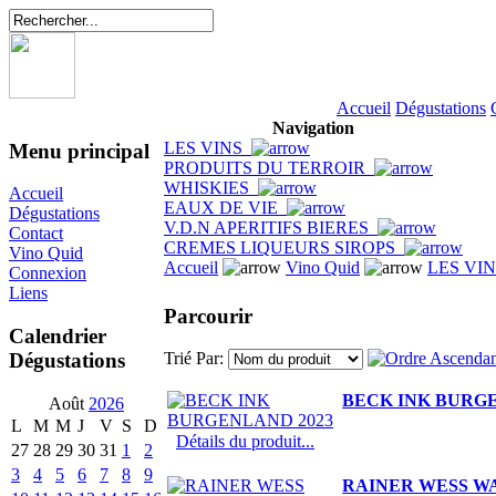
Accueil
Dégustations
Navigation
LES VINS
Menu principal
PRODUITS DU TERROIR
WHISKIES
Accueil
EAUX DE VIE
Dégustations
V.D.N APERITIFS BIERES
Contact
CREMES LIQUEURS SIROPS
Vino Quid
Accueil
Vino Quid
LES VI
Connexion
Liens
Parcourir
Calendrier
Dégustations
Trié Par:
BECK INK BURGE
Août
2026
L
M
M
J
V
S
D
Détails du produit...
27
28
29
30
31
1
2
3
4
5
6
7
8
9
RAINER WESS W