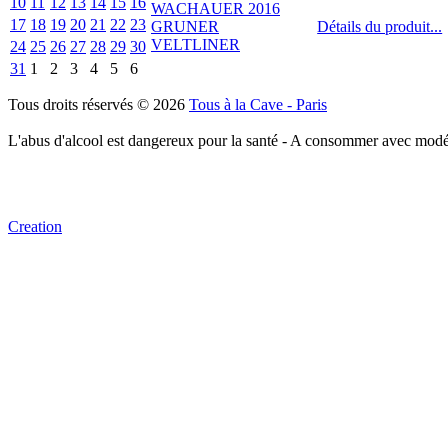
10
11
12
13
14
15
16
17
18
19
20
21
22
23
Détails du produit...
24
25
26
27
28
29
30
31
1
2
3
4
5
6
Tous droits réservés © 2026
Tous à la Cave - Paris
L'abus d'alcool est dangereux pour la santé - A consommer avec modé
Creation