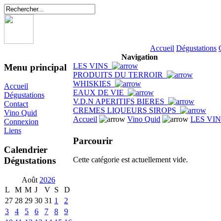
Accueil
Dégustations
Navigation
LES VINS
Menu principal
PRODUITS DU TERROIR
WHISKIES
Accueil
EAUX DE VIE
Dégustations
V.D.N APERITIFS BIERES
Contact
CREMES LIQUEURS SIROPS
Vino Quid
Accueil
Vino Quid
LES VI
Connexion
Liens
Parcourir
Calendrier
Dégustations
Cette catégorie est actuellement vide.
Août
2026
L
M
M
J
V
S
D
27
28
29
30
31
1
2
3
4
5
6
7
8
9