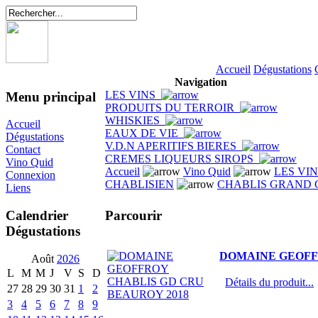
Accueil
Dégustations
Navigation
LES VINS
Menu principal
PRODUITS DU TERROIR
WHISKIES
Accueil
EAUX DE VIE
Dégustations
V.D.N APERITIFS BIERES
Contact
CREMES LIQUEURS SIROPS
Vino Quid
Accueil
Vino Quid
LES VI
Connexion
CHABLISIEN
CHABLIS GRAND 
Liens
Parcourir
Calendrier
Dégustations
DOMAINE GEOFF
Août
2026
L
M
M
J
V
S
D
Détails du produit...
27
28
29
30
31
1
2
3
4
5
6
7
8
9