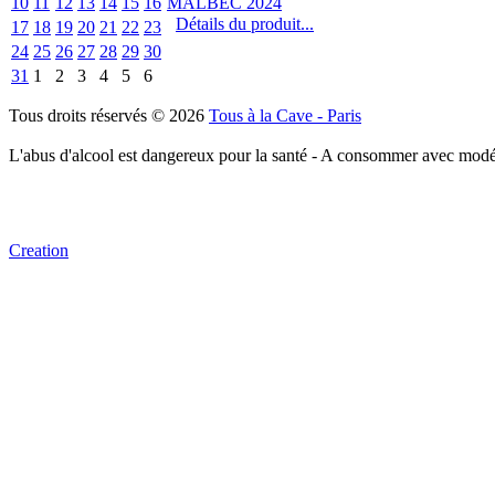
10
11
12
13
14
15
16
Détails du produit...
17
18
19
20
21
22
23
24
25
26
27
28
29
30
31
1
2
3
4
5
6
Tous droits réservés © 2026
Tous à la Cave - Paris
L'abus d'alcool est dangereux pour la santé - A consommer avec modé
Creation