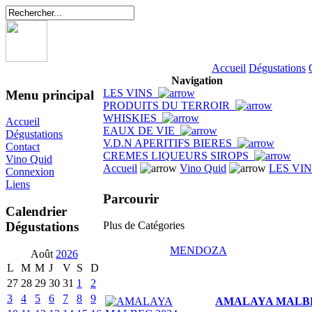
Accueil
Dégustations
Navigation
LES VINS
Menu principal
PRODUITS DU TERROIR
WHISKIES
Accueil
EAUX DE VIE
Dégustations
V.D.N APERITIFS BIERES
Contact
CREMES LIQUEURS SIROPS
Vino Quid
Accueil
Vino Quid
LES VI
Connexion
Liens
Parcourir
Calendrier
Dégustations
Plus de Catégories
MENDOZA
Août
2026
L
M
M
J
V
S
D
27
28
29
30
31
1
2
3
4
5
6
7
8
9
AMALAYA MALBE