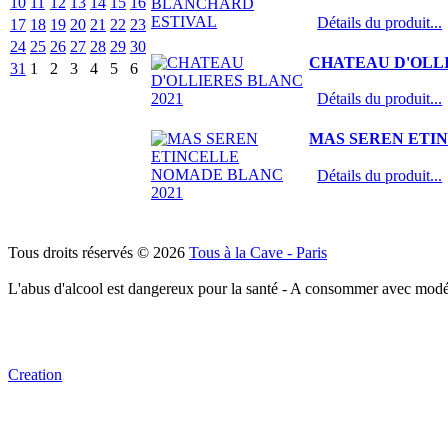
10
11
12
13
14
15
16
Détails du produit...
17
18
19
20
21
22
23
24
25
26
27
28
29
30
CHATEAU D'OLLI
31
1
2
3
4
5
6
Détails du produit...
MAS SEREN ETI
Détails du produit...
Tous droits réservés © 2026
Tous à la Cave - Paris
L'abus d'alcool est dangereux pour la santé - A consommer avec modé
Creation