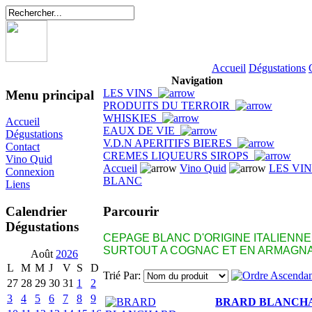
Accueil
Dégustations
Navigation
LES VINS
Menu principal
PRODUITS DU TERROIR
WHISKIES
Accueil
EAUX DE VIE
Dégustations
V.D.N APERITIFS BIERES
Contact
CREMES LIQUEURS SIROPS
Vino Quid
Accueil
Vino Quid
LES VI
Connexion
BLANC
Liens
Parcourir
Calendrier
Dégustations
CEPAGE BLANC D'ORIGINE ITALIENN
SURTOUT A COGNAC ET EN ARMAGNA
Août
2026
L
M
M
J
V
S
D
Trié Par:
27
28
29
30
31
1
2
3
4
5
6
7
8
9
BRARD BLANCHA