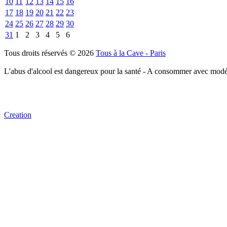
10
11
12
13
14
15
16
17
18
19
20
21
22
23
24
25
26
27
28
29
30
31
1
2
3
4
5
6
Tous droits réservés © 2026
Tous à la Cave - Paris
L'abus d'alcool est dangereux pour la santé - A consommer avec modé
Creation