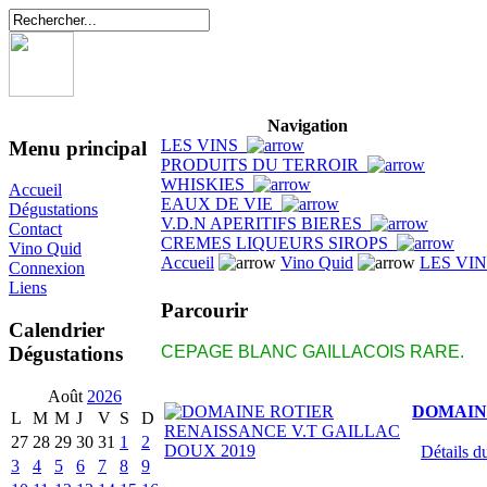
Navigation
LES VINS
Menu principal
PRODUITS DU TERROIR
WHISKIES
Accueil
EAUX DE VIE
Dégustations
V.D.N APERITIFS BIERES
Contact
CREMES LIQUEURS SIROPS
Vino Quid
Accueil
Vino Quid
LES VI
Connexion
Liens
Parcourir
Calendrier
Dégustations
CEPAGE BLANC GAILLACOIS RARE.
Août
2026
DOMAINE
L
M
M
J
V
S
D
27
28
29
30
31
1
2
Détails du
3
4
5
6
7
8
9