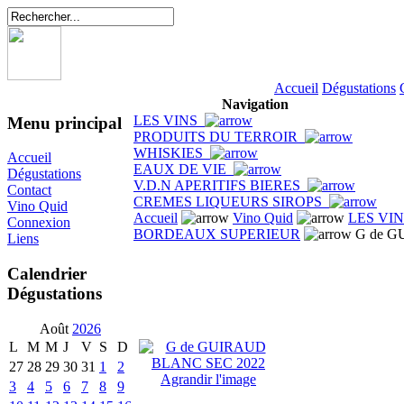
Accueil
Dégustations
Navigation
LES VINS
Menu principal
PRODUITS DU TERROIR
WHISKIES
Accueil
EAUX DE VIE
Dégustations
V.D.N APERITIFS BIERES
Contact
CREMES LIQUEURS SIROPS
Vino Quid
Accueil
Vino Quid
LES VI
Connexion
BORDEAUX SUPERIEUR
G de G
Liens
Calendrier
Dégustations
Août
2026
L
M
M
J
V
S
D
27
28
29
30
31
1
2
Agrandir l'image
3
4
5
6
7
8
9